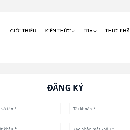
Ủ
GIỚI THIỆU
KIẾN THỨC
TRÀ
THỰC PH
ĐĂNG KÝ