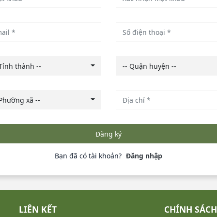
 Tỉnh thành --
-- Quận huyện --
 Phường xã --
Đăng ký
Bạn đã có tài khoản?
Đăng nhập
U
LIÊN KẾT
CHÍNH SÁCH