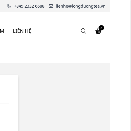
+845 2332 6688
lienhe@longduongtea.vn
0
ẨM
LIÊN HỆ