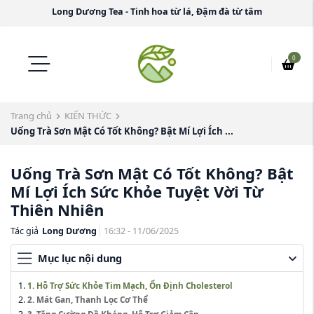
Long Dương Tea - Tinh hoa từ lá, Đậm đà từ tâm
0
Trang chủ
KIẾN THỨC
Uống Trà Sơn Mật Có Tốt Không? Bật Mí Lợi Ích ...
Uống Trà Sơn Mật Có Tốt Không? Bật
Mí Lợi Ích Sức Khỏe Tuyệt Vời Từ
Thiên Nhiên
Tác giả
Long Dương
16:32 - 11/06/2025
Mục lục nội dung
1. Hỗ Trợ Sức Khỏe Tim Mạch, Ổn Định Cholesterol
2. Mát Gan, Thanh Lọc Cơ Thể
3. Tăng Cường Đề Kháng, Hỗ Trợ Giảm Cân