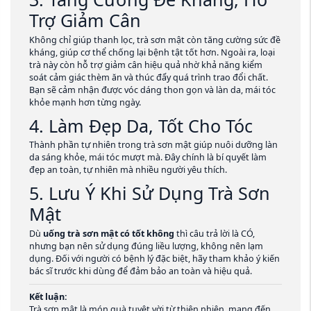
Trợ Giảm Cân
Không chỉ giúp thanh lọc, trà sơn mật còn tăng cường sức đề
kháng, giúp cơ thể chống lại bệnh tật tốt hơn. Ngoài ra, loại
trà này còn hỗ trợ giảm cân hiệu quả nhờ khả năng kiểm
soát cảm giác thèm ăn và thúc đẩy quá trình trao đổi chất.
Bạn sẽ cảm nhận được vóc dáng thon gọn và làn da, mái tóc
khỏe mạnh hơn từng ngày.
4. Làm Đẹp Da, Tốt Cho Tóc
Thành phần tự nhiên trong trà sơn mật giúp nuôi dưỡng làn
da sáng khỏe, mái tóc mượt mà. Đây chính là bí quyết làm
đẹp an toàn, tự nhiên mà nhiều người yêu thích.
5. Lưu Ý Khi Sử Dụng Trà Sơn
Mật
Dù
uống trà sơn mật có tốt không
thì câu trả lời là CÓ,
nhưng bạn nên sử dụng đúng liều lượng, không nên lạm
dụng. Đối với người có bệnh lý đặc biệt, hãy tham khảo ý kiến
bác sĩ trước khi dùng để đảm bảo an toàn và hiệu quả.
Kết luận:
Trà sơn mật là món quà tuyệt vời từ thiên nhiên, mang đến