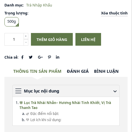
Danh mục:
Trà Nhập Khẩu
Xóa thuộc tính
Trọng lượng:
500g
THÊM GIỎ HÀNG
LIÊN HỆ
Chia sẻ:
THÔNG TIN SẢN PHẨM
ĐÁNH GIÁ
BÌNH LUẬN
Mục lục nội dung
🌸 Lục Trà Nhài Nhẫn– Hương Nhài Tinh Khiết, Vị Trà
Thanh Tao
🌿 Đặc điểm nổi bật:
💚 Lợi ích khi sử dụng: