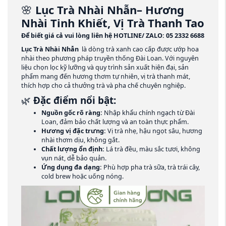
🌸
Lục Trà Nhài Nhẫn– Hương
Nhài Tinh Khiết, Vị Trà Thanh Tao
Để biết giá cả vui lòng liên hệ HOTLINE/ ZALO: 05 2332 6688
Lục Trà Nhài Nhẫn
là dòng trà xanh cao cấp được ướp hoa
nhài theo phương pháp truyền thống Đài Loan. Với nguyên
liệu chọn lọc kỹ lưỡng và quy trình sản xuất hiện đại, sản
phẩm mang đến hương thơm tự nhiên, vị trà thanh mát,
thích hợp cho cả thưởng trà và pha chế chuyên nghiệp.
🌿
Đặc điểm nổi bật:
Nguồn gốc rõ ràng:
Nhập khẩu chính ngạch từ Đài
Loan, đảm bảo chất lượng và an toàn thực phẩm.
Hương vị đặc trưng:
Vị trà nhẹ, hậu ngọt sâu, hương
nhài thơm dịu, không gắt.
Chất lượng ổn định:
Lá trà đều, màu sắc tươi, không
vụn nát, dễ bảo quản.
Ứng dụng đa dạng:
Phù hợp pha trà sữa, trà trái cây,
cold brew hoặc uống nóng.